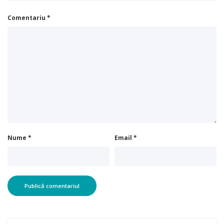
Comentariu
*
Nume
*
Email
*