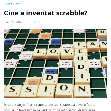
Jucarii si jocuri
Cine a inventat scrabble?
iunie 25, 2014
0
Scrabble Un joc foarte cunoscut de toti, Scrabble a devenit foarte
popular in toata lumea ca fiind un joc benefic pentru dezvoltarea