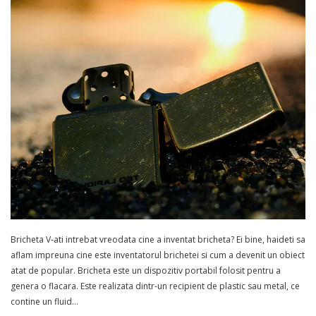
Bricheta V-ati intrebat vreodata cine a inventat bricheta? Ei bine, haideti sa
aflam impreuna cine este inventatorul brichetei si cum a devenit un obiect
atat de popular. Bricheta este un dispozitiv portabil folosit pentru a
genera o flacara. Este realizata dintr-un recipient de plastic sau metal, ce
contine un fluid…