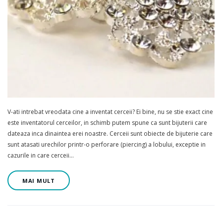
V-ati intrebat vreodata cine a inventat cerceii? Ei bine, nu se stie exact cine
este inventatorul cerceilor, in schimb putem spune ca sunt bijuterii care
dateaza inca dinaintea erei noastre. Cerceii sunt obiecte de bijuterie care
sunt atasati urechilor printr-o perforare (piercing) a lobului, exceptie in
cazurile in care cerceii…
MAI MULT