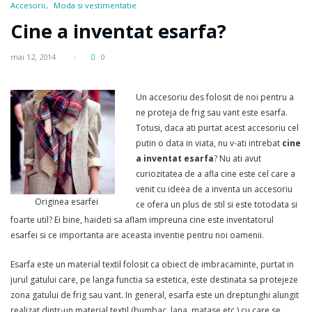
Accesorii
Moda si vestimentatie
Cine a inventat esarfa?
mai 12, 2014
0
Un accesoriu des folosit de noi pentru a
ne proteja de frig sau vant este esarfa.
Totusi, daca ati purtat acest accesoriu cel
putin o data in viata, nu v-ati intrebat
cine
a inventat esarfa
? Nu ati avut
curiozitatea de a afla cine este cel care a
venit cu ideea de a inventa un accesoriu
Originea esarfei
ce ofera un plus de stil si este totodata si
foarte util? Ei bine, haideti sa aflam impreuna cine este inventatorul
esarfei si ce importanta are aceasta inventie pentru noi oamenii.
Esarfa este un material textil folosit ca obiect de imbracaminte, purtat in
jurul gatului care, pe langa functia sa estetica, este destinata sa protejeze
zona gatului de frig sau vant. In general, esarfa este un dreptunghi alungit
realizat dintr-un material textil (bumbac, lana, matase etc.) cu care se