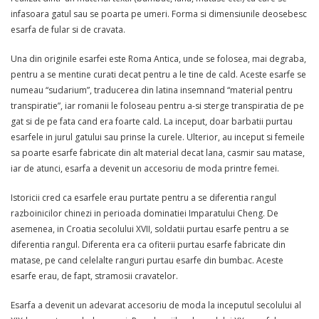
infasoara gatul sau se poarta pe umeri. Forma si dimensiunile deosebesc
esarfa de fular si de cravata.
Una din originile esarfei este Roma Antica, unde se folosea, mai degraba,
pentru a se mentine curati decat pentru a le tine de cald. Aceste esarfe se
numeau “sudarium”, traducerea din latina insemnand “material pentru
transpiratie”, iar romanii le foloseau pentru a-si sterge transpiratia de pe
gat si de pe fata cand era foarte cald. La inceput, doar barbatii purtau
esarfele in jurul gatului sau prinse la curele. Ulterior, au inceput si femeile
sa poarte esarfe fabricate din alt material decat lana, casmir sau matase,
iar de atunci, esarfa a devenit un accesoriu de moda printre femei.
Istoricii cred ca esarfele erau purtate pentru a se diferentia rangul
razboinicilor chinezi in perioada dominatiei Imparatului Cheng. De
asemenea, in Croatia secolului XVII, soldatii purtau esarfe pentru a se
diferentia rangul. Diferenta era ca ofiterii purtau esarfe fabricate din
matase, pe cand celelalte ranguri purtau esarfe din bumbac. Aceste
esarfe erau, de fapt, stramosii cravatelor.
Esarfa a devenit un adevarat accesoriu de moda la inceputul secolului al