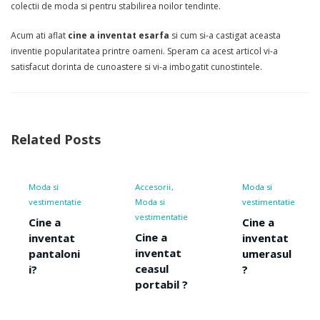
colectii de moda si pentru stabilirea noilor tendinte.
Acum ati aflat
cine a inventat esarfa
si cum si-a castigat aceasta
inventie popularitatea printre oameni. Speram ca acest articol vi-a
satisfacut dorinta de cunoastere si vi-a imbogatit cunostintele.
Related Posts
Accesorii
Moda si
Accesorii
tie
Moda si
vestimentatie
Moda si
vestimentatie
vestimenta
Cine a
Cine a
Cine a
t
inventat
inventat
inventa
ni
umerasul
ceasul
papionu
?
portabil ?