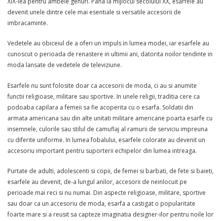
XIX-lea pentru ambele genuri. Pana la mijlocul secolului XX, esarfele au
devenit unele dintre cele mai esentiale si versatile accesorii de
imbracaminte.
Vedetele au obiceiul de a oferi un impuls in lumea modei, iar esarfele au
cunoscut o perioada de renastere in ultimii ani, datorita noilor tendinte in
moda lansate de vedetele de televiziune.
Esarfele nu sunt folosite doar ca accesorii de moda, ci au si anumite
functii religioase, militare sau sportive. In unele religii, traditia cere ca
podoaba capilara a femeii sa fie acoperita cu o esarfa. Soldatii din
armata americana sau din alte unitati militare americane poarta esarfe cu
insemnele, culorile sau stilul de camuflaj al ramurii de serviciu impreuna
cu diferite uniforme. In lumea fobalului, esarfele colorate au devenit un
accesoriu important pentru suporterii echipelor din lumea intreaga.
Purtate de adulti, adolescenti si copii, de femei si barbati, de fete si baieti,
esarfele au devenit, de-a lungul anilor, accesorii de neinlocuit pe
perioade mai reci si nu numai. Din aspecte religioase, militare, sportive
sau doar ca un accesoriu de moda, esarfa a castigat o popularitate
foarte mare si a reusit sa capteze imaginatia designer-ilor pentru noile lor