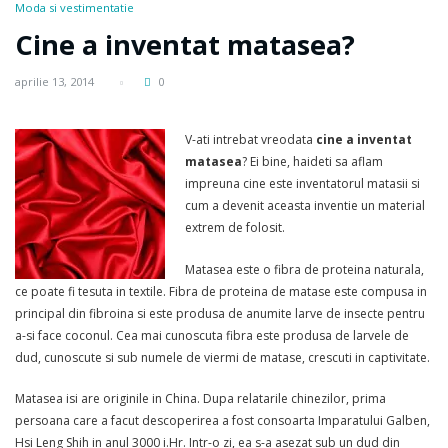
Moda si vestimentatie
Cine a inventat matasea?
aprilie 13, 2014
0
V-ati intrebat vreodata
cine a inventat
matasea
? Ei bine, haideti sa aflam
impreuna cine este inventatorul matasii si
cum a devenit aceasta inventie un material
extrem de folosit.
Matasea este o fibra de proteina naturala,
ce poate fi tesuta in textile. Fibra de proteina de matase este compusa in
principal din fibroina si este produsa de anumite larve de insecte pentru
a-si face coconul. Cea mai cunoscuta fibra este produsa de larvele de
dud, cunoscute si sub numele de viermi de matase, crescuti in captivitate.
Matasea isi are originile in China. Dupa relatarile chinezilor, prima
persoana care a facut descoperirea a fost consoarta Imparatului Galben,
Hsi Leng Shih in anul 3000 i.Hr. Intr-o zi, ea s-a asezat sub un dud din