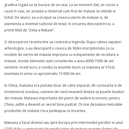
gradina regala sa se bucure de un ceai. La un moment dat, un cocon a
cazut in ceai, iar aceasta a observat cum firul de matase se intinde in
lichid. De atunci, ea a inceput sa creasca viermi de matase si, de
asemenea a inventat razboiul de tesut. In onoarea descoperirii ei, a
primit titlul de “Zeita a Matasii”.
O descoperire recenta tine sa contrazica legenda. Dupa cateva sapaturi
arheologice, s-au descoperit o ceasca de fildes inscriptionata cu cu
modele de viermi de matase impreuna cu echipamente de recoltare a
matasii. Aceste elemente sunt considerate a avea 6000-7000 de ani
vechime. Acest lucru a condus la anumite teorii ca matasea ar fi fost
inventata in urma cu aproximativ 10 000 de ani.
In China, matasea era purtata doar de catre imparat, de consoarta si de
mosteniorul acestuia, oamenii de rand neavand drepta sa poarte tesaturi
din matase. Matasea importanta din punct de vedere economic pentru
China, astfel a devenit un secret bine pastrat. Orcine dezvaluia metodele
productiei de matase risca pedeapsa cu moartea.
Matasea a facut drumul sau spre Europa prin intermediul persilor in anul
1200. Italia a angajat mii de producatori de matase in prima ferma de