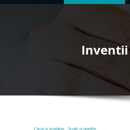
Inventii
Casa si gradina
Scule si unelte