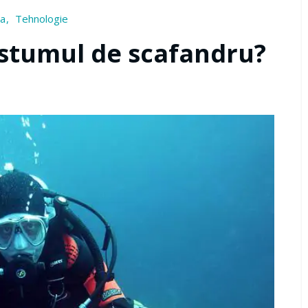
ta
Tehnologie
ostumul de scafandru?