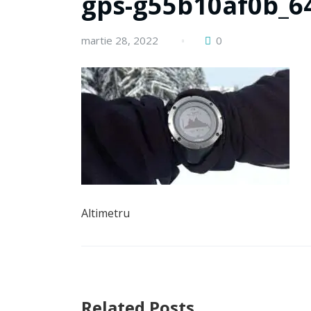
gps-g55b10af0b_6
martie 28, 2022
0
Altimetru
Related Posts