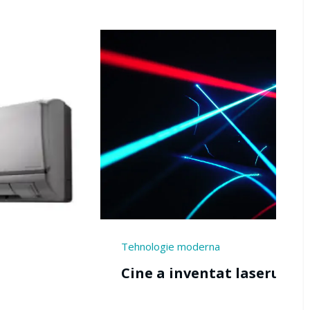
Muzica si arta
Cine a inven
gie moderna
a inventat laserul?