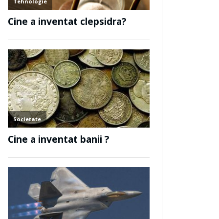
Constructii
Cine a inventat m
tat pianul?