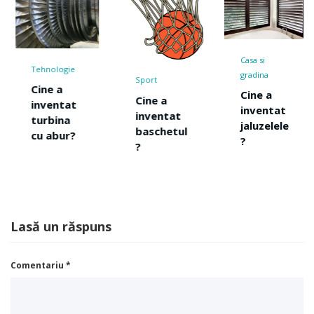
Casa si
Tehnologie
gradina
Sport
Cine a
Cine a
Cine a
inventat
inventat
inventat
turbina
jaluzelele
baschetul
cu abur?
?
?
Lasă un răspuns
Comentariu
*