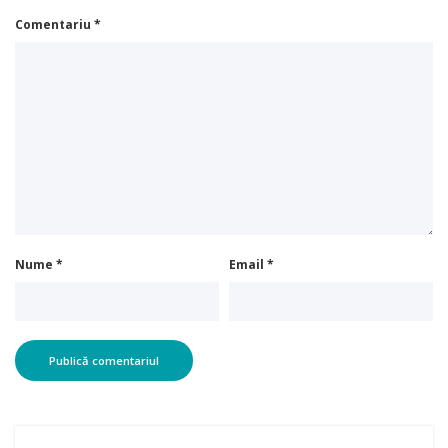
Comentariu
*
Nume
*
Email
*