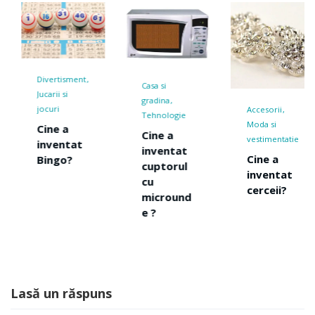
Divertisment
Casa si
Jucarii si
gradina
jocuri
Accesorii
Tehnologie
Moda si
Cine a
Cine a
vestimentatie
inventat
inventat
Cine a
Bingo?
cuptorul
inventat
cu
cerceii?
micround
e ?
Lasă un răspuns