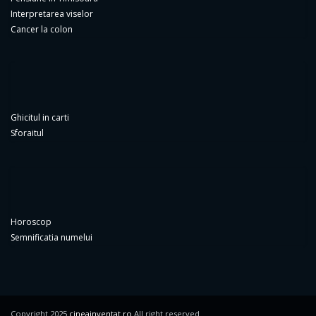
Interpretarea viselor
Cancer la colon
Ghicitul in carti
Sforaitul
Horoscop
Semnificatia numelui
Copyright 2025
cineainventat.ro
All right reserved