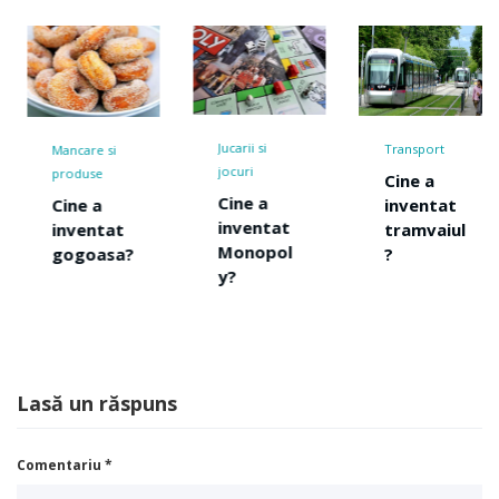
Jucarii si
Transport
ncare si
T
jocuri
roduse
Cine a
C
Cine a
inventat
ine a
i
inventat
tramvaiul
nventat
t
Monopol
?
ogoasa?
t
y?
Lasă un răspuns
Comentariu
*