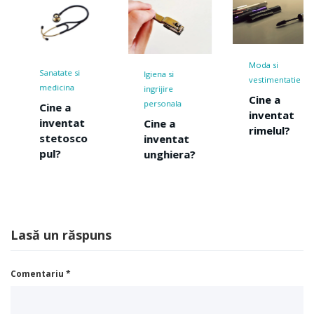
Moda si
Sanatate si
Igiena si
vestimentatie
medicina
ingrijire
Cine a
personala
Cine a
inventat
inventat
Cine a
rimelul?
stetosco
inventat
pul?
unghiera?
Lasă un răspuns
Comentariu
*