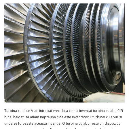
Turbina cu abur V-ati intrebat vreodata cine a inventat turbina cu abur? Ei
bine, haideti sa aflam impreuna cine este inventatorul turbinei cu abur si
unde se foloseste aceasta inventie. O turbina cu abur este un dispozitiv