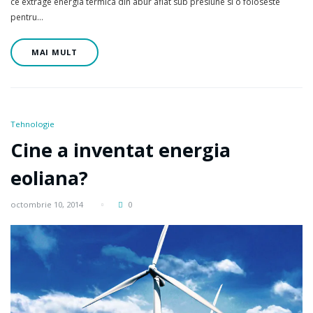
ce extrage energia termica din abur aflat sub presiune si o foloseste
pentru…
MAI MULT
Tehnologie
Cine a inventat energia
eoliana?
octombrie 10, 2014
0