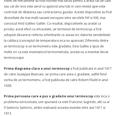
Astfel de mecanisme su fost folosite mai tarziu pentru a arata cat de cald
sau cat de rece este aerul cu ajutorul unui tub in care nivelul apei este
controlat de dilatarea sau contractarea gazului. Aceste dispozitive au fost
dezvoltate de mai multi savanti europeni intre secolele XVI si XVII, mai
cunoscut fiind Galileo Galilei. Ca rezultat, dispozitivele au aratat ca
produc acest efect cu eficacitate, iar termenul de termoscop a fost
adoptat deoarece reflecta schimbarile ce aveau loc datorita sensibilitatii
la caldura (conceptul de temperatura inca nu aparuse). Diferenta dintre
un termoscop si un termometru este gradatia. Desi Galilei a spus de
multe ori ca este inventatorul termometrului, acesta nu a inventat decat
termoscoape.
Prima diagrama clara a unui termoscop
a fost publicata in anul 1617
de catre Guseppe Biancani, iar prima care avea o gradatie, astfel fiind
vorba de un termometru, a fost publicata de catre Robert Fludd in anul
1638.
Prima persoana care a pus o gradatie unui termoscop
este inca o
problema nerezolvata, unii spunand ca este Franceso Sagredo, alti ca ar
fi Santorio Santorio, ambii realizand aceasta inventie intre anii 1611 si
1613.