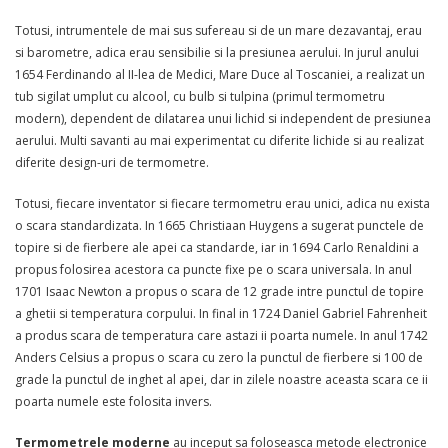
Totusi, intrumentele de mai sus sufereau si de un mare dezavantaj, erau
si barometre, adica erau sensibilie si la presiunea aerului. In jurul anului
1654 Ferdinando al II-lea de Medici, Mare Duce al Toscaniei, a realizat un
tub sigilat umplut cu alcool, cu bulb si tulpina (primul termometru
modern), dependent de dilatarea unui lichid si independent de presiunea
aerului. Multi savanti au mai experimentat cu diferite lichide si au realizat
diferite design-uri de termometre.
Totusi, fiecare inventator si fiecare termometru erau unici, adica nu exista
o scara standardizata. In 1665 Christiaan Huygens a sugerat punctele de
topire si de fierbere ale apei ca standarde, iar in 1694 Carlo Renaldini a
propus folosirea acestora ca puncte fixe pe o scara universala. In anul
1701 Isaac Newton a propus o scara de 12 grade intre punctul de topire
a ghetii si temperatura corpului. In final in 1724 Daniel Gabriel Fahrenheit
a produs scara de temperatura care astazi ii poarta numele. In anul 1742
Anders Celsius a propus o scara cu zero la punctul de fierbere si 100 de
grade la punctul de inghet al apei, dar in zilele noastre aceasta scara ce ii
poarta numele este folosita invers.
Termometrele moderne
au inceput sa foloseasca metode electronice