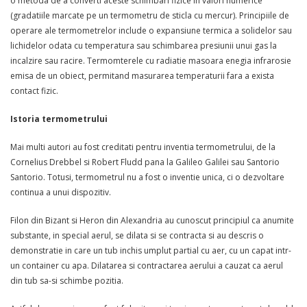
o metoda de a converti aceste schimbari fizice in valori numerice
(gradatiile marcate pe un termometru de sticla cu mercur). Principiile de
operare ale termometrelor include o expansiune termica a solidelor sau
lichidelor odata cu temperatura sau schimbarea presiunii unui gas la
incalzire sau racire. Termomterele cu radiatie masoara enegia infrarosie
emisa de un obiect, permitand masurarea temperaturii fara a exista
contact fizic.
Istoria termometrului
Mai multi autori au fost creditati pentru inventia termometrului, de la
Cornelius Drebbel si Robert Fludd pana la Galileo Galilei sau Santorio
Santorio. Totusi, termometrul nu a fost o inventie unica, ci o dezvoltare
continua a unui dispozitiv.
Filon din Bizant si Heron din Alexandria au cunoscut principiul ca anumite
substante, in special aerul, se dilata si se contracta si au descris o
demonstratie in care un tub inchis umplut partial cu aer, cu un capat intr-
un container cu apa. Dilatarea si contractarea aerului a cauzat ca aerul
din tub sa-si schimbe pozitia.