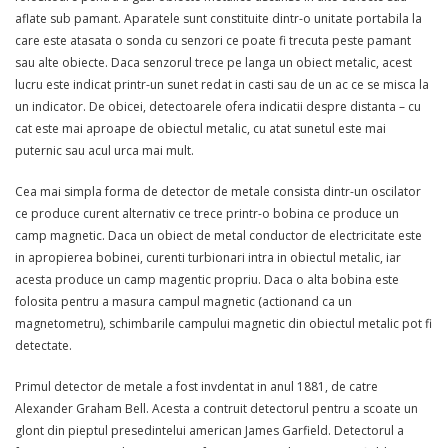
aflate sub pamant. Aparatele sunt constituite dintr-o unitate portabila la
care este atasata o sonda cu senzori ce poate fi trecuta peste pamant
sau alte obiecte. Daca senzorul trece pe langa un obiect metalic, acest
lucru este indicat printr-un sunet redat in casti sau de un ac ce se misca la
un indicator. De obicei, detectoarele ofera indicatii despre distanta – cu
cat este mai aproape de obiectul metalic, cu atat sunetul este mai
puternic sau acul urca mai mult.
Cea mai simpla forma de detector de metale consista dintr-un oscilator
ce produce curent alternativ ce trece printr-o bobina ce produce un
camp magnetic. Daca un obiect de metal conductor de electricitate este
in apropierea bobinei, curenti turbionari intra in obiectul metalic, iar
acesta produce un camp magentic propriu. Daca o alta bobina este
folosita pentru a masura campul magnetic (actionand ca un
magnetometru), schimbarile campului magnetic din obiectul metalic pot fi
detectate.
Primul detector de metale a fost invdentat in anul 1881, de catre
Alexander Graham Bell. Acesta a contruit detectorul pentru a scoate un
glont din pieptul presedintelui american James Garfield. Detectorul a