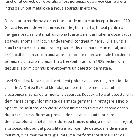
functionat corect, dar operatia a fost nereusita deoarece Garfield era
intins pe un pat metalic ce a indus aparatul in eroare.
Dezvoltarea moderna a detectoarelor de metale au inceput in anii 1920.
Gerard Fisher a dezvoltat un sistem de ghidaj radio, folosit pentru o
navigare precisa. Sistemul functiona foarte bine, dar Fisher a observat ca
apareau anomalii in locuri unde terenul continea minereu. El a ajuns la
concluzia ca daca o unda radio poate fi distosionata de un metal, atunci
ar fi posibila constructia unui aparat ce poate detecta metale folosind o
bobina de cautare rezonand la o frecventa radio. In 1925, Fisher si-a
depus si a primit primul brevet pentru un detector de metale.
Josef Stanislaw Kosacki, un locotenent polonez, a construit, in perioada
celui de-Al Doilea Razboi Mondial, un detector de metale cu tuburi
electronice si sursa de alimentare separata. Kosacki a folosit detectorul la
deminarea campurilor minate de armata germana in retragere. Fiind o
operatiune militara, detectorul a fost tinut secret timp de cateva decenii,
dupa care cateva firme au preluat ideea si au inceput fabricarea
detectoarelor de metale. Introducerea tranzistorului, a circuitului integrat,
a procesorului, au dat posibilitatea fabricarii de detectoare de metale
mai mici, si ca marime si ca greutate, mai performante si mai usor de