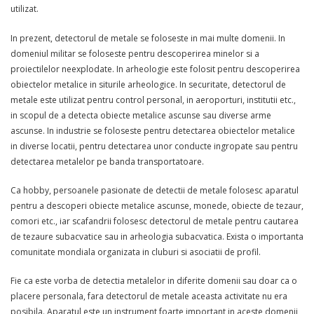
utilizat.
In prezent, detectorul de metale se foloseste in mai multe domenii. In
domeniul militar se foloseste pentru descoperirea minelor si a
proiectilelor neexplodate. In arheologie este folosit pentru descoperirea
obiectelor metalice in siturile arheologice. In securitate, detectorul de
metale este utilizat pentru control personal, in aeroporturi, institutii etc.,
in scopul de a detecta obiecte metalice ascunse sau diverse arme
ascunse. In industrie se foloseste pentru detectarea obiectelor metalice
in diverse locatii, pentru detectarea unor conducte ingropate sau pentru
detectarea metalelor pe banda transportatoare.
Ca hobby, persoanele pasionate de detectii de metale folosesc aparatul
pentru a descoperi obiecte metalice ascunse, monede, obiecte de tezaur,
comori etc., iar scafandrii folosesc detectorul de metale pentru cautarea
de tezaure subacvatice sau in arheologia subacvatica. Exista o importanta
comunitate mondiala organizata in cluburi si asociatii de profil.
Fie ca este vorba de detectia metalelor in diferite domenii sau doar ca o
placere personala, fara detectorul de metale aceasta activitate nu era
posibila. Aparatul este un instrument foarte important in aceste domenii,