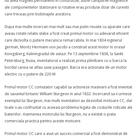
nu avea magneti permanenti in constructie, astfel campurile magnetice
ale componentelor stationare si rotative erau produse doar de curentii
care treceau prin bobinajele acestora.
Dupa mai multe incercari mai mult sau mai putin reusite cu aparate care
aveau rotatii relativ slabe a fost creat primul motor cu adevarat eficient
care dezvolta o putere mecanica remarcabila. In mai 1834 inginerul
german, Moritz Hermann von Jacobi a construit acest motor in orasul
Konigsberg, Kaliningradul de astazi. Pe 13 septembrie 1838, la Sankt
Petersburg, Rusia, inventatorul a realizat prima plimbare cu o barca la
bordul careia se aflau sase pasageri. Barca era actionata de un motor
electric cu o putere de 220 W.
Primul motor CC comutator capabil sa actioneze masinarii a fost inventat
de savantul britanic William Sturgeon in anul 1832. Incercand sa ii urmeze
exemplul lui Sturgeon, mai multi inventatori au dezvoltat motoare CC, dar
toate s-au confruntat cu aceeasi problema legata de costurile ridicate ale
bateriilor. Asemenea motorului lui Sturgeon, nu a existat o piata
comerciala practica pentru aceste motoare.
Primul motor CC care a avut un succes comercial a fost demonstrat de