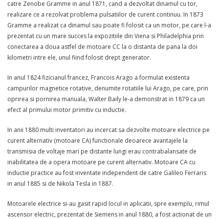
catre Zenobe Gramme in anul 1871, cand a dezvoltat dinamul cu tor,
realizare ce a rezolvat problema pulsatiilor de curent continuu. In 1873
Gramme a realizat ca dinamul sau poate fi folosit ca un motor, pe care l-a
prezentat cu un mare succes la expozitiile din Viena si Philadelphia prin
conectarea a doua astfel de motoare CC la o distanta de pana la doi
kilometri intre ele, unul fiind folosit drept generator.
In anul 1824 fizicianul francez, Francois Arago a formulat existenta
campurilor magnetice rotative, denumite rotatiile lui Arago, pe care, prin
oprirea si pornirea manuala, Walter Baily le-a demonstrat in 1879 ca un
efect al primului motor primitiv cu inductie.
In anii 1880 multi inventatori au incercat sa dezvolte motoare electrice pe
curent alternativ (motoare CA) functionale deoarece avantajele la
transmisia de voltaje mari pe distante lungi erau contrabalansate de
inabilitatea de a opera motoare pe curent alternativ. Motoare CA cu
inductie practice au fost inventate independent de catre Galileo Ferraris
in anul 1885 si de Nikola Tesla in 1887.
Motoarele electrice si-au gasit rapid locul in aplicatii, spre exemplu, rimul
ascensor electric, prezentat de Siemens in anul 1880, a fost actionat de un