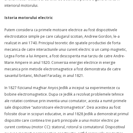
interiorul motorului.
Istoria motorului electric
Putem considera ca primele motoare electrice au fost dispozitivele
electrostatice simple pe care calugarul scotian, Andrew Gordon, le-a
realizat in anii 1740. Principiul teoretic din spatele productiei de forta
mecanica de catre interactiunile unui curent electric si un camp magnetic,
Legea Fortei a lui Ampere, a fost descoperita mai tarziu de catre Andre-
Marie Ampere in anul 1820. Conversia energiei electrice in energie
mecanica prin metode electromagnetice a fost demonstrata de catre
savantul britanic, Michael Faraday, in anul 1821.
In 1827 fizicianul maghiar Anyos Jedlik a inceput sa experimenteze cu
bobine electromagnetice. Dupa ce Jedlik a rezolvat problemele tehnice
ale rotatiei continue prin inventia unui comutator, acesta a numit primele
sale dispozitive “autorotoare electromagnetice”. Desi acestea au fost
folosite doar in scopuri educative, in anul 1828 Jedlik a demonstrat primul
dispozitiv care continea trei parti principale a unui motor electric pe
curent continuu (motor CC): statorul, rotorul si comutatorul. Dispozitivul