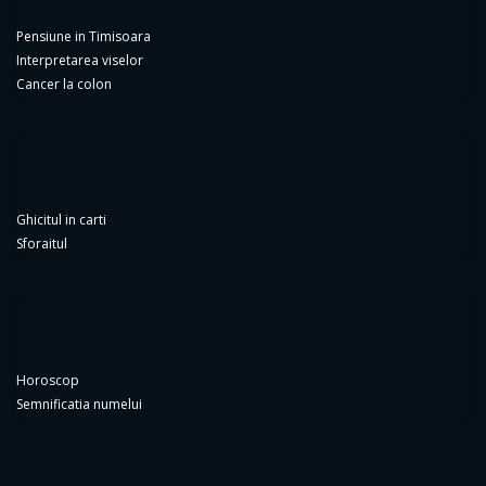
Interpretarea viselor
Cancer la colon
Ghicitul in carti
Sforaitul
Horoscop
Semnificatia numelui
Copyright 2025
cineainventat.ro
All right reserved