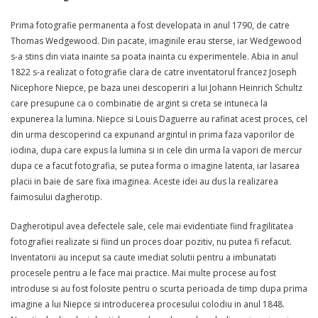
Prima fotografie permanenta a fost developata in anul 1790, de catre
Thomas Wedgewood. Din pacate, imaginile erau sterse, iar Wedgewood
s-a stins din viata inainte sa poata inainta cu experimentele. Abia in anul
1822 s-a realizat o fotografie clara de catre inventatorul francez Joseph
Nicephore Niepce, pe baza unei descoperiri a lui Johann Heinrich Schultz
care presupune ca o combinatie de argint si creta se intuneca la
expunerea la lumina. Niepce si Louis Daguerre au rafinat acest proces, cel
din urma descoperind ca expunand argintul in prima faza vaporilor de
iodina, dupa care expus la lumina si in cele din urma la vapori de mercur
dupa ce a facut fotografia, se putea forma o imagine latenta, iar lasarea
placii in baie de sare fixa imaginea. Aceste idei au dus la realizarea
faimosului dagherotip.
Dagherotipul avea defectele sale, cele mai evidentiate fiind fragilitatea
fotografiei realizate si fiind un proces doar pozitiv, nu putea fi refacut.
Inventatorii au inceput sa caute imediat solutii pentru a imbunatati
procesele pentru a le face mai practice. Mai multe procese au fost
introduse si au fost folosite pentru o scurta perioada de timp dupa prima
imagine a lui Niepce si introducerea procesului colodiu in anul 1848.