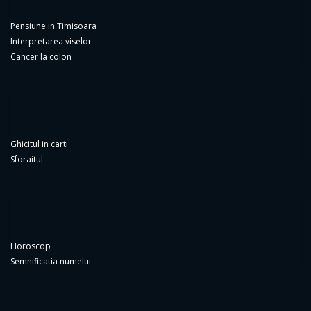
Cancer la colon
Ghicitul in carti
Sforaitul
Horoscop
Semnificatia numelui
Copyright 2025
cineainventat.ro
All right reserved
powered by
TWO SIDE