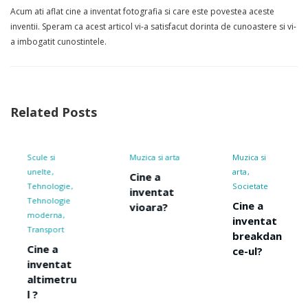
Acum ati aflat cine a inventat fotografia si care este povestea aceste
inventii. Speram ca acest articol vi-a satisfacut dorinta de cunoastere si vi-
a imbogatit cunostintele.
Related Posts
Muzica si arta
Muzica si
Muzica si
arta
arta
Cine a
Societate
Societate
inventat
Cine a
Cine a
vioara?
inventat
inventat
breakdan
tangoul?
ce-ul?