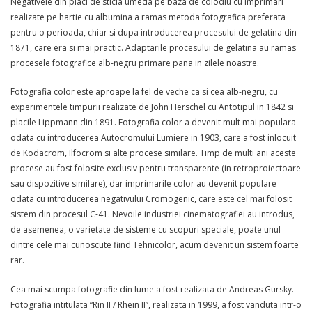
Negativele din placi de sticla umeda pe baza de colodiu cu imprimari
realizate pe hartie cu albumina a ramas metoda fotografica preferata
pentru o perioada, chiar si dupa introducerea procesului de gelatina din
1871, care era si mai practic. Adaptarile procesului de gelatina au ramas
procesele fotografice alb-negru primare pana in zilele noastre.
Fotografia color este aproape la fel de veche ca si cea alb-negru, cu
experimentele timpurii realizate de John Herschel cu Antotipul in 1842 si
placile Lippmann din 1891. Fotografia color a devenit mult mai populara
odata cu introducerea Autocromului Lumiere in 1903, care a fost inlocuit
de Kodacrom, Ilfocrom si alte procese similare. Timp de multi ani aceste
procese au fost folosite exclusiv pentru transparente (in retroproiectoare
sau dispozitive similare), dar imprimarile color au devenit populare
odata cu introducerea negativului Cromogenic, care este cel mai folosit
sistem din procesul C-41. Nevoile industriei cinematografiei au introdus,
de asemenea, o varietate de sisteme cu scopuri speciale, poate unul
dintre cele mai cunoscute fiind Tehnicolor, acum devenit un sistem foarte
rar.
Cea mai scumpa fotografie din lume a fost realizata de Andreas Gursky.
Fotografia intitulata “Rin II / Rhein II”, realizata in 1999, a fost vanduta intr-o