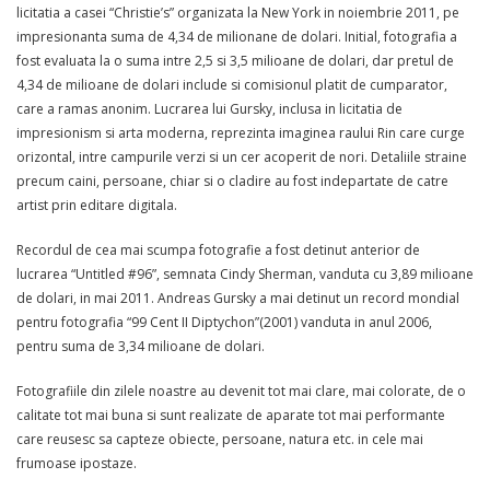
licitatia a casei “Christie’s” organizata la New York in noiembrie 2011, pe
impresionanta suma de 4,34 de milionane de dolari. Initial, fotografia a
fost evaluata la o suma intre 2,5 si 3,5 milioane de dolari, dar pretul de
4,34 de milioane de dolari include si comisionul platit de cumparator,
care a ramas anonim. Lucrarea lui Gursky, inclusa in licitatia de
impresionism si arta moderna, reprezinta imaginea raului Rin care curge
orizontal, intre campurile verzi si un cer acoperit de nori. Detaliile straine
precum caini, persoane, chiar si o cladire au fost indepartate de catre
artist prin editare digitala.
Recordul de cea mai scumpa fotografie a fost detinut anterior de
lucrarea “Untitled #96”, semnata Cindy Sherman, vanduta cu 3,89 milioane
de dolari, in mai 2011. Andreas Gursky a mai detinut un record mondial
pentru fotografia “99 Cent II Diptychon”(2001) vanduta in anul 2006,
pentru suma de 3,34 milioane de dolari.
Fotografiile din zilele noastre au devenit tot mai clare, mai colorate, de o
calitate tot mai buna si sunt realizate de aparate tot mai performante
care reusesc sa capteze obiecte, persoane, natura etc. in cele mai
frumoase ipostaze.