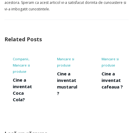
acestora. Speram ca acest articol vi-a satisfacut dorinta de cunoastere si
vi-a imbogatit cunostintele.
Related Posts
i
Mancare si
Mancare si
Mancare 
si
produse
produse
produse
Cine a
Cine a
Cine a
inventat
inventat
invent
at
mustarul
cafeaua ?
Nutell
?
Lasă un răspuns