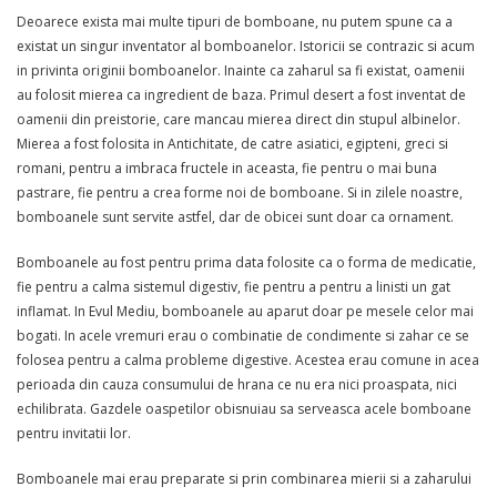
Deoarece exista mai multe tipuri de bomboane, nu putem spune ca a
existat un singur inventator al bomboanelor. Istoricii se contrazic si acum
in privinta originii bomboanelor. Inainte ca zaharul sa fi existat, oamenii
au folosit mierea ca ingredient de baza. Primul desert a fost inventat de
oamenii din preistorie, care mancau mierea direct din stupul albinelor.
Mierea a fost folosita in Antichitate, de catre asiatici, egipteni, greci si
romani, pentru a imbraca fructele in aceasta, fie pentru o mai buna
pastrare, fie pentru a crea forme noi de bomboane. Si in zilele noastre,
bomboanele sunt servite astfel, dar de obicei sunt doar ca ornament.
Bomboanele au fost pentru prima data folosite ca o forma de medicatie,
fie pentru a calma sistemul digestiv, fie pentru a pentru a linisti un gat
inflamat. In Evul Mediu, bomboanele au aparut doar pe mesele celor mai
bogati. In acele vremuri erau o combinatie de condimente si zahar ce se
folosea pentru a calma probleme digestive. Acestea erau comune in acea
perioada din cauza consumului de hrana ce nu era nici proaspata, nici
echilibrata. Gazdele oaspetilor obisnuiau sa serveasca acele bomboane
pentru invitatii lor.
Bomboanele mai erau preparate si prin combinarea mierii si a zaharului