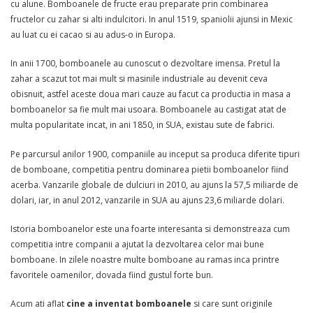
cu alune. Bomboanele de fructe erau preparate prin combinarea
fructelor cu zahar si alti indulcitori. In anul 1519, spaniolii ajunsi in Mexic
au luat cu ei cacao si au adus-o in Europa.
In anii 1700, bomboanele au cunoscut o dezvoltare imensa. Pretul la
zahar a scazut tot mai mult si masinile industriale au devenit ceva
obisnuit, astfel aceste doua mari cauze au facut ca productia in masa a
bomboanelor sa fie mult mai usoara. Bomboanele au castigat atat de
multa popularitate incat, in ani 1850, in SUA, existau sute de fabrici.
Pe parcursul anilor 1900, companiile au inceput sa produca diferite tipuri
de bomboane, competitia pentru dominarea pietii bomboanelor fiind
acerba. Vanzarile globale de dulciuri in 2010, au ajuns la 57,5 miliarde de
dolari, iar, in anul 2012, vanzarile in SUA au ajuns 23,6 miliarde dolari.
Istoria bomboanelor este una foarte interesanta si demonstreaza cum
competitia intre companii a ajutat la dezvoltarea celor mai bune
bomboane. In zilele noastre multe bomboane au ramas inca printre
favoritele oamenilor, dovada fiind gustul forte bun.
Acum ati aflat
cine a inventat bomboanele
si care sunt originile