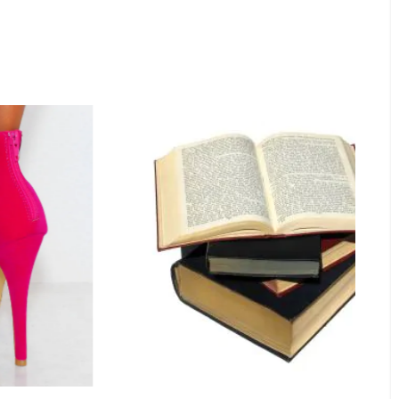
Casa si gradina
Igiena si ingrijir