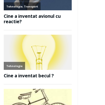
entat matura?
Cine a inventat
generatorul elect