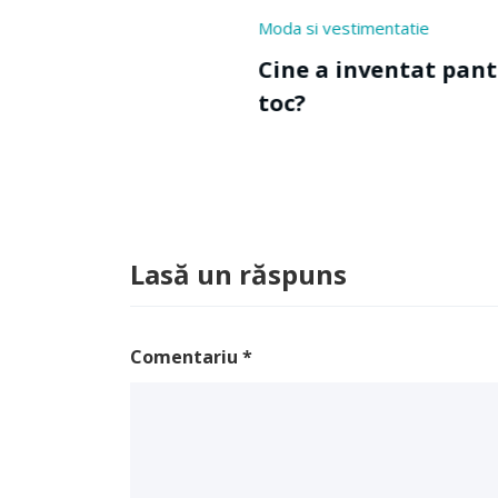
Educat
Moda si vestimentatie
Cine
Cine a inventat pantofii cu
toc?
Lasă un răspuns
Comentariu
*