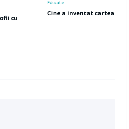
Cine a inv
ie
 a inventat cartea ?