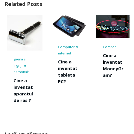
Related Posts
Computer si
Companii
Transpor
internet
Cine a
Cine a
Cine a
inventat
invent
inventat
MoneyGr
snow
a
tableta
am?
ilul?
PC?
at
ul
 ?
Lasă un răspuns
Comentariu
*