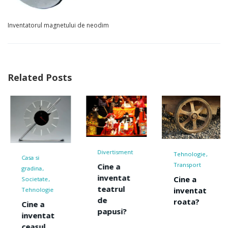
Inventatorul magnetului de neodim
Related Posts
Divertisment
Tehnologie
Tehnologie
Transport
Cine a
moderna
inventat
Cine a
Cine a
teatrul
inventat
inventa
de
roata?
fibra
papusi?
optica?
t