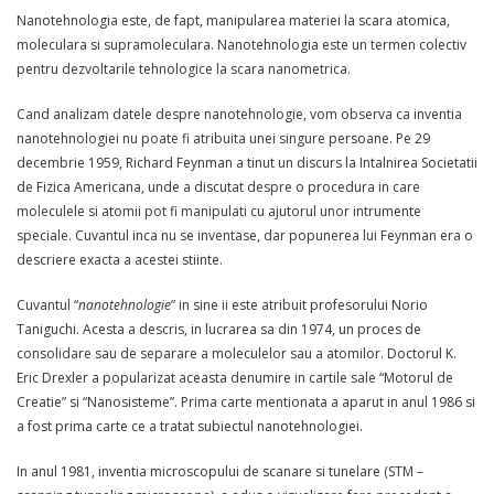
Nanotehnologia este, de fapt, manipularea materiei la scara atomica,
moleculara si supramoleculara. Nanotehnologia este un termen colectiv
pentru dezvoltarile tehnologice la scara nanometrica.
Cand analizam datele despre nanotehnologie, vom observa ca inventia
nanotehnologiei nu poate fi atribuita unei singure persoane. Pe 29
decembrie 1959, Richard Feynman a tinut un discurs la Intalnirea Societatii
de Fizica Americana, unde a discutat despre o procedura in care
moleculele si atomii pot fi manipulati cu ajutorul unor intrumente
speciale. Cuvantul inca nu se inventase, dar popunerea lui Feynman era o
descriere exacta a acestei stiinte.
Cuvantul “
nanotehnologie
” in sine ii este atribuit profesorului Norio
Taniguchi. Acesta a descris, in lucrarea sa din 1974, un proces de
consolidare sau de separare a moleculelor sau a atomilor. Doctorul K.
Eric Drexler a popularizat aceasta denumire in cartile sale “Motorul de
Creatie” si “Nanosisteme”. Prima carte mentionata a aparut in anul 1986 si
a fost prima carte ce a tratat subiectul nanotehnologiei.
In anul 1981, inventia microscopului de scanare si tunelare (STM –