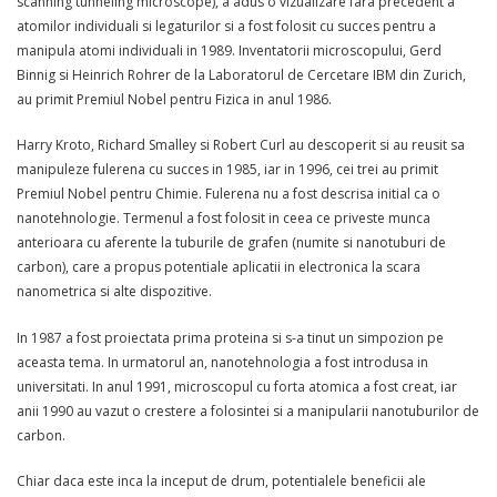
scanning tunneling microscope), a adus o vizualizare fara precedent a
atomilor individuali si legaturilor si a fost folosit cu succes pentru a
manipula atomi individuali in 1989. Inventatorii microscopului, Gerd
Binnig si Heinrich Rohrer de la Laboratorul de Cercetare IBM din Zurich,
au primit Premiul Nobel pentru Fizica in anul 1986.
Harry Kroto, Richard Smalley si Robert Curl au descoperit si au reusit sa
manipuleze fulerena cu succes in 1985, iar in 1996, cei trei au primit
Premiul Nobel pentru Chimie. Fulerena nu a fost descrisa initial ca o
nanotehnologie. Termenul a fost folosit in ceea ce priveste munca
anterioara cu aferente la tuburile de grafen (numite si nanotuburi de
carbon), care a propus potentiale aplicatii in electronica la scara
nanometrica si alte dispozitive.
In 1987 a fost proiectata prima proteina si s-a tinut un simpozion pe
aceasta tema. In urmatorul an, nanotehnologia a fost introdusa in
universitati. In anul 1991, microscopul cu forta atomica a fost creat, iar
anii 1990 au vazut o crestere a folosintei si a manipularii nanotuburilor de
carbon.
Chiar daca este inca la inceput de drum, potentialele beneficii ale