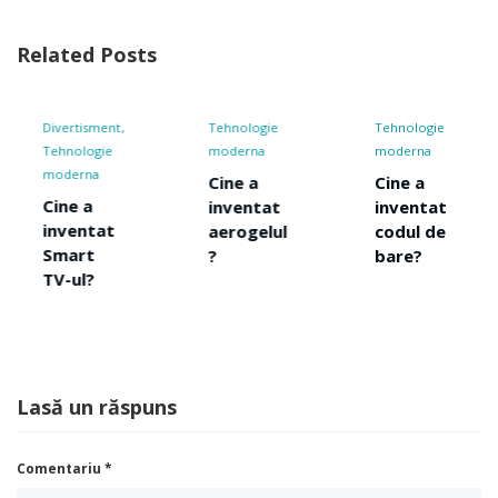
Related Posts
Tehnologie
Tehnologie
Scule si
moderna
moderna
unelte
Tehnologie
Cine a
Cine a
Tehnologie
inventat
inventat
moderna
aerogelul
codul de
Transport
?
bare?
Cine a
inventat
altimetru
l ?
Lasă un răspuns