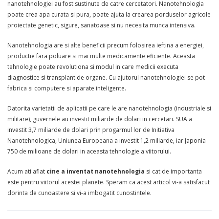
nanotehnologiei au fost sustinute de catre cercetatori. Nanotehnologia
poate crea apa curata si pura, poate ajuta la crearea porduselor agricole
proiectate genetic, sigure, sanatoase si nu necesita munca intensiva.
Nanotehnologia are si alte beneficii precum folosirea ieftina a energiei,
productie fara poluare si mai multe medicamente eficiente. Aceasta
tehnologie poate revolutiona si modul in care medicii executa
diagnostice si transplant de organe. Cu ajutorul nanotehnologiei se pot
fabrica si computere si aparate inteligente.
Datorita varietatii de aplicatii pe care le are nanotehnologia (industriale si
militare), guvernele au investit miliarde de dolari in cercetari. SUA a
investit 3,7 miliarde de dolari prin progarmul lor de Initiativa
Nanotehnologica, Uniunea Europeana a investit 1,2 miliarde, iar Japonia
750 de milioane de dolari in aceasta tehnologie a viitorului.
Acum ati aflat
cine a inventat nanotehnologia
si cat de importanta
este pentru viitorul acestei planete. Speram ca acest articol vi-a satisfacut
dorinta de cunoastere si vi-a imbogatit cunostintele.