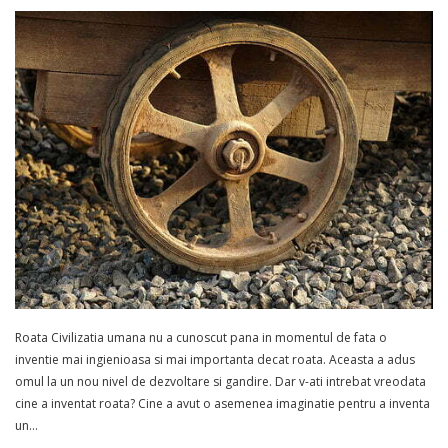
Roata Civilizatia umana nu a cunoscut pana in momentul de fata o
inventie mai ingienioasa si mai importanta decat roata. Aceasta a adus
omul la un nou nivel de dezvoltare si gandire. Dar v-ati intrebat vreodata
cine a inventat roata? Cine a avut o asemenea imaginatie pentru a inventa
un…