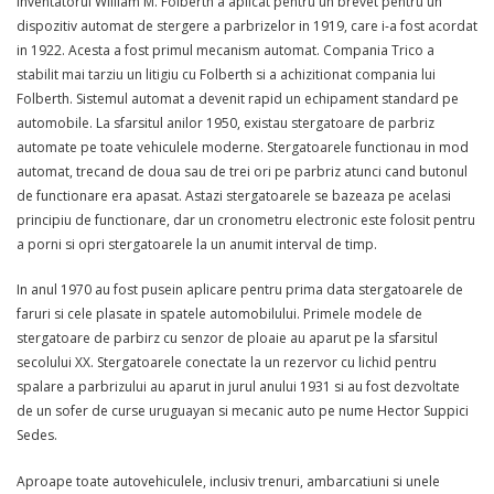
Inventatorul William M. Folberth a aplicat pentru un brevet pentru un
dispozitiv automat de stergere a parbrizelor in 1919, care i-a fost acordat
in 1922. Acesta a fost primul mecanism automat. Compania Trico a
stabilit mai tarziu un litigiu cu Folberth si a achizitionat compania lui
Folberth. Sistemul automat a devenit rapid un echipament standard pe
automobile. La sfarsitul anilor 1950, existau stergatoare de parbriz
automate pe toate vehiculele moderne. Stergatoarele functionau in mod
automat, trecand de doua sau de trei ori pe parbriz atunci cand butonul
de functionare era apasat. Astazi stergatoarele se bazeaza pe acelasi
principiu de functionare, dar un cronometru electronic este folosit pentru
a porni si opri stergatoarele la un anumit interval de timp.
In anul 1970 au fost pusein aplicare pentru prima data stergatoarele de
faruri si cele plasate in spatele automobilului. Primele modele de
stergatoare de parbirz cu senzor de ploaie au aparut pe la sfarsitul
secolului XX. Stergatoarele conectate la un rezervor cu lichid pentru
spalare a parbrizului au aparut in jurul anului 1931 si au fost dezvoltate
de un sofer de curse uruguayan si mecanic auto pe nume Hector Suppici
Sedes.
Aproape toate autovehiculele, inclusiv trenuri, ambarcatiuni si unele