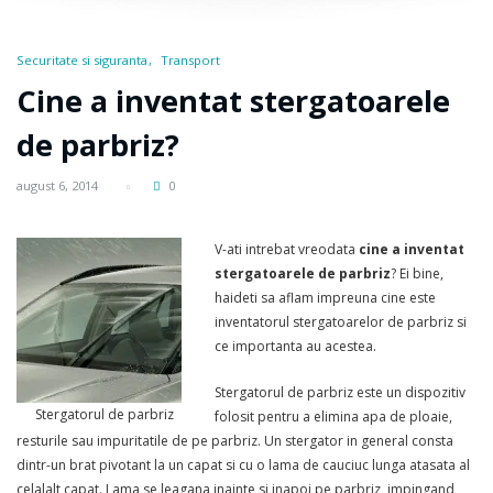
Securitate si siguranta
Transport
Cine a inventat stergatoarele
de parbriz?
august 6, 2014
0
V-ati intrebat vreodata
cine a inventat
stergatoarele de parbriz
? Ei bine,
haideti sa aflam impreuna cine este
inventatorul stergatoarelor de parbriz si
ce importanta au acestea.
Stergatorul de parbriz este un dispozitiv
Stergatorul de parbriz
folosit pentru a elimina apa de ploaie,
resturile sau impuritatile de pe parbriz. Un stergator in general consta
dintr-un brat pivotant la un capat si cu o lama de cauciuc lunga atasata al
celalalt capat. Lama se leagana inainte si inapoi pe parbriz, impingand