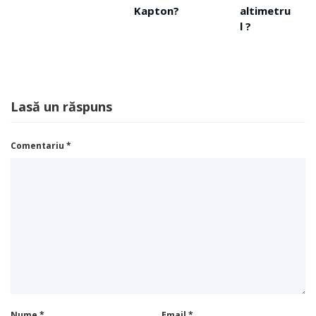
Kapton?
altimetru
l ?
Lasă un răspuns
Comentariu
*
Nume
*
Email
*