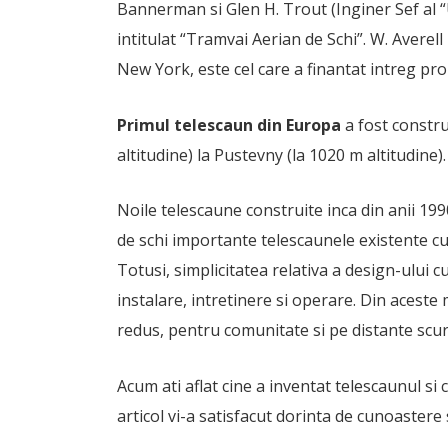
Bannerman si Glen H. Trout (Inginer Sef al “U
intitulat “Tramvai Aerian de Schi”. W. Averel
New York, este cel care a finantat intreg proi
Primul telescaun din Europa
a fost constru
altitudine) la Pustevny (la 1020 m altitudine).
Noile telescaune construite inca din anii 199
de schi importante telescaunele existente cu 
Totusi, simplicitatea relativa a design-ului c
instalare, intretinere si operare. Din acest
redus, pentru comunitate si pe distante scur
Acum ati aflat cine a inventat telescaunul si 
articol vi-a satisfacut dorinta de cunoastere 