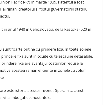
nion Pacific RR”) in martie 1939. Patentul a fost
l Harriman, creatorul si fostul guvernatorul statului
ectul.
it in anul 1940 in Cehoslovacia, de la Raztoka (620 m
0 sunt foarte putine cu prindere fixa. In toate zonele
prindere fixa sunt inlocuite cu telescaune detasabile.
u prindere fixa are avantajul costurilor reduse la
e motive acestea raman eficiente in zonele cu volum
te.
care este istoria acestei inventii. Speram ca acest
si vi-a imbogatit cunostintele.