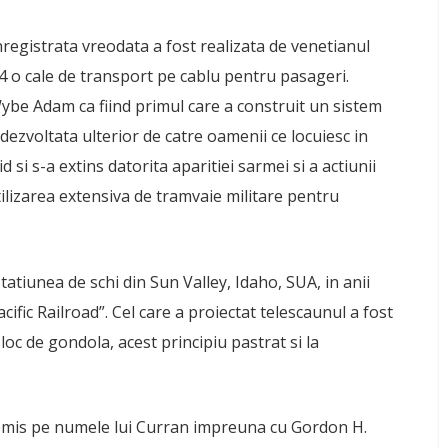
registrata vreodata a fost realizata de venetianul
4 o cale de transport pe cablu pentru pasageri.
ybe Adam ca fiind primul care a construit un sistem
dezvoltata ulterior de catre oamenii ce locuiesc in
 si s-a extins datorita aparitiei sarmei si a actiunii
tilizarea extensiva de tramvaie militare pentru
atiunea de schi din Sun Valley, Idaho, SUA, in anii
ific Railroad”. Cel care a proiectat telescaunul a fost
loc de gondola, acest principiu pastrat si la
 emis pe numele lui Curran impreuna cu Gordon H.