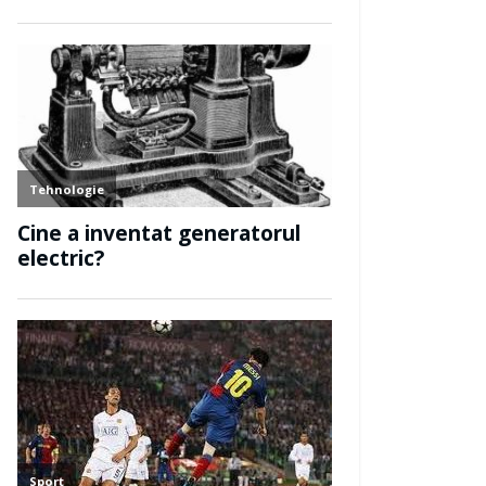
ie
Transport
Transport
 inventat jetpack-ul?
Cine a inven