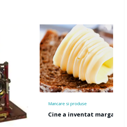
roduse
Birotica
nventat margarina?
Cine a inventat
birou?