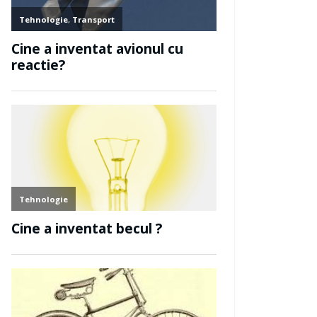
Securitate si siguranta
Cine a inventat casca
protectie?