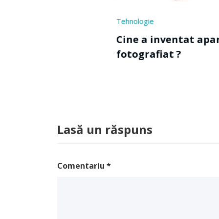
nologie
ne a inventat aparatul de
tografiat ?
Lasă un răspuns
Comentariu
*