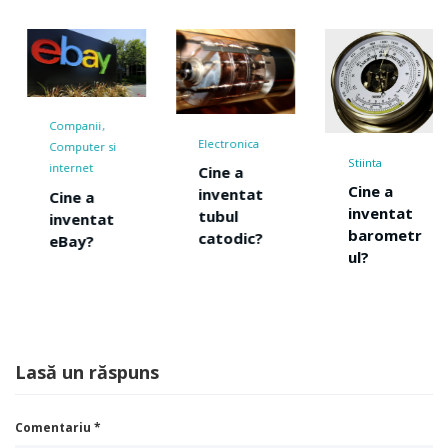
Companii
Electronica
Computer si
Stiinta
internet
Cine a
Cine a
inventat
Cine a
inventat
tubul
inventat
barometr
catodic?
eBay?
ul?
Lasă un răspuns
Comentariu
*