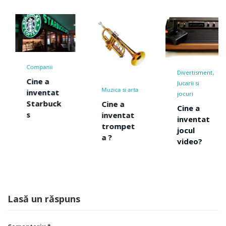
Companii
Divertisment
Cine a
Jucarii si
Muzica si arta
inventat
jocuri
Starbuck
Cine a
Cine a
s
inventat
inventat
trompet
jocul
a ?
video?
Lasă un răspuns