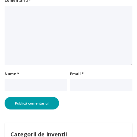
Comentariu
*
Nume
*
Email
*
Categorii de Inventii