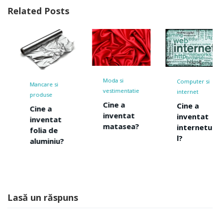
Related Posts
Moda si
Computer si
Mancare si
vestimentatie
internet
produse
Cine a
Cine a
Cine a
inventat
inventat
inventat
matasea?
internetu
folia de
l?
aluminiu?
Lasă un răspuns