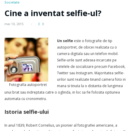
Societate
Cine a inventat selfie-ul?
mai 10, 2015
0
Un selfie
este o fotografie de tip
autoportret, de obicei realizata cu o
camera digitala sau un telefon mobil.
Selfie-urile sunt adesea incarcate pe
retelele de socializare precum Facebook,
Twitter sau Instagram. Majoritatea selfie-
urilor sunt realizate tinand camera foto in
Fotografia autoportret
mana si tinuta la o distanta de lungimea
unui brat sau indreptata catre o oglinda, in loc sa fie folosita optiunea
automata cu cronometru.
Istoria selfie-ului
In anul 1839, Robert Cornelius, un pionier al fotografiei americane, a