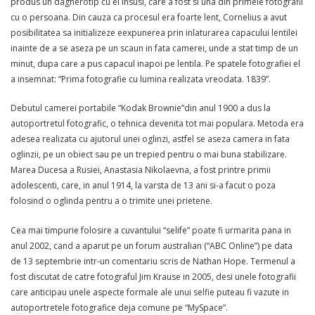
produs un dagherotip cu el insusi, care a fost si una din primele fotografii
cu o persoana. Din cauza ca procesul era foarte lent, Cornelius a avut
posibilitatea sa initializeze eexpunerea prin inlaturarea capacului lentilei
inainte de a se aseza pe un scaun in fata camerei, unde a stat timp de un
minut, dupa care a pus capacul inapoi pe lentila. Pe spatele fotografiei el
a insemnat: “Prima fotografie cu lumina realizata vreodata. 1839”.
Debutul camerei portabile “Kodak Brownie”din anul 1900 a dus la
autoportretul fotografic, o tehnica devenita tot mai populara. Metoda era
adesea realizata cu ajutorul unei oglinzi, astfel se aseza camera in fata
oglinzii, pe un obiect sau pe un trepied pentru o mai buna stabilizare.
Marea Ducesa a Rusiei, Anastasia Nikolaevna, a fost printre primii
adolescenti, care, in anul 1914, la varsta de 13 ani si-a facut o poza
folosind o oglinda pentru a o trimite unei prietene.
Cea mai timpurie folosire a cuvantului “selife” poate fi urmarita pana in
anul 2002, cand a aparut pe un forum australian (“ABC Online”) pe data
de 13 septembrie intr-un comentariu scris de Nathan Hope. Termenul a
fost discutat de catre fotograful Jim Krause in 2005, desi unele fotografii
care anticipau unele aspecte formale ale unui selfie puteau fi vazute in
autoportretele fotografice deja comune pe “MySpace”.