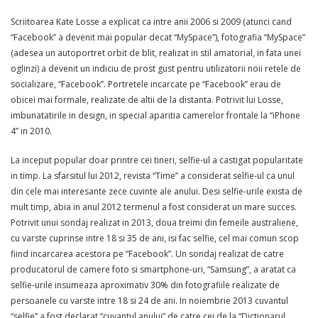
Scriitoarea Kate Losse a explicat ca intre anii 2006 si 2009 (atunci cand
“Facebook” a devenit mai popular decat “MySpace”), fotografia “MySpace”
(adesea un autoportret orbit de blit, realizat in stil amatorial, in fata unei
oglinzi) a devenit un indiciu de prost gust pentru utilizatorii noii retele de
socializare, “Facebook”. Portretele incarcate pe “Facebook” erau de
obicei mai formale, realizate de altii de la distanta. Potrivit lui Losse,
imbunatatirile in design, in special aparitia camerelor frontale la “iPhone
4” in 2010.
La inceput popular doar printre cei tineri, selfie-ul a castigat popularitate
in timp. La sfarsitul lui 2012, revista “Time” a considerat selfie-ul ca unul
din cele mai interesante zece cuvinte ale anului. Desi selfie-urile exista de
mult timp, abia in anul 2012 termenul a fost considerat un mare succes.
Potrivit unui sondaj realizat in 2013, doua treimi din femeile australiene,
cu varste cuprinse intre 18 si 35 de ani, isi fac selfie, cel mai comun scop
fiind incarcarea acestora pe “Facebook”. Un sondaj realizat de catre
producatorul de camere foto si smartphone-uri, “Samsung”, a aratat ca
selfie-urile insumeaza aproximativ 30% din fotografiile realizate de
persoanele cu varste intre 18 si 24 de ani. In noiembrie 2013 cuvantul
“selfie” a fost declarat “cuvantul anului” de catre cei de la “Dictionarul