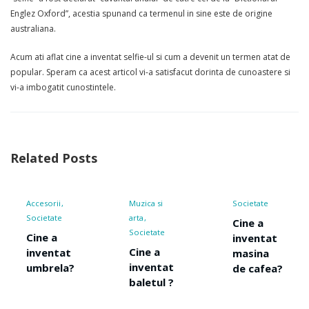
Englez Oxford”, acestia spunand ca termenul in sine este de origine
australiana.
Acum ati aflat cine a inventat selfie-ul si cum a devenit un termen atat de
popular. Speram ca acest articol vi-a satisfacut dorinta de cunoastere si
vi-a imbogatit cunostintele.
Related Posts
Muzica si
Societate
Societate
arta
Sport
Cine a
Societate
Transport
inventat
Cine a
Cine a
masina
inventat
inventat
de cafea?
baletul ?
rucsacul?