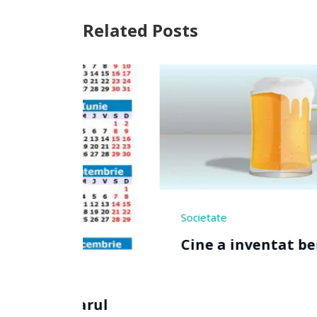
Related Posts
Societate
Sport
Cine a inventat berea ?
Cine 