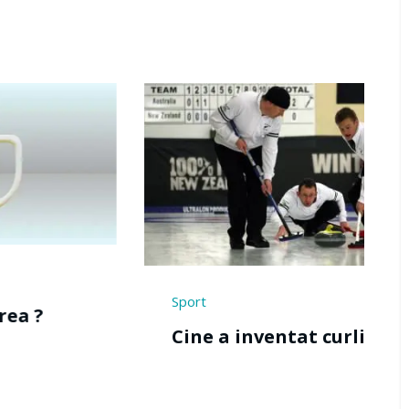
Divertisment
a inventat curlingul ?
Cine a inven