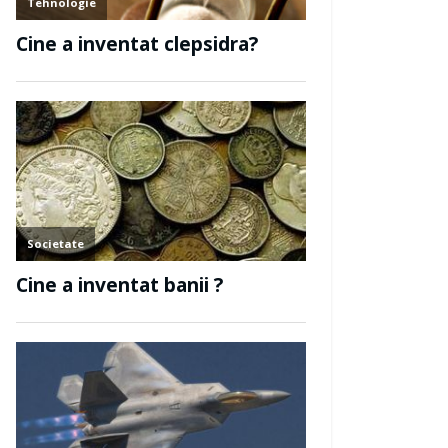
Muzica si arta
tat teatrul?
Cine a inventat pi