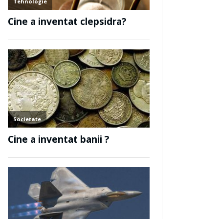
Computer si internet
Comp
Cine a inventat antivirusul?
Cin