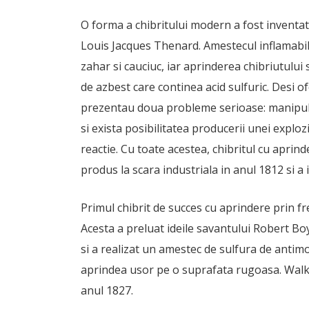
O forma a chibritului modern a fost inventat
Louis Jacques Thenard. Amestecul inflamabil 
zahar si cauciuc, iar aprinderea chibriutului
de azbest care continea acid sulfuric. Desi of
prezentau doua probleme serioase: manipulare
si exista posibilitatea producerii unei explozi
reactie. Cu toate acestea, chibritul cu aprin
produs la scara industriala in anul 1812 si a 
Primul chibrit de succes cu aprindere prin fr
Acesta a preluat ideile savantului Robert Boyl
si a realizat un amestec de sulfura de antimo
aprindea usor pe o suprafata rugoasa. Walker
anul 1827.