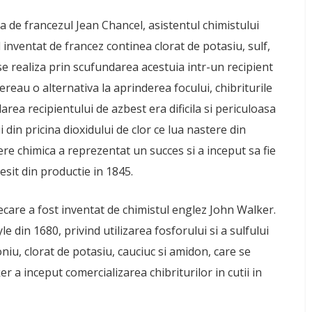
a de francezul Jean Chancel, asistentul chimistului
inventat de francez continea clorat de potasiu, sulf,
 se realiza prin scufundarea acestuia intr-un recipient
ereau o alternativa la aprinderea focului, chibriturile
a recipientului de azbest era dificila si periculoasa
i din pricina dioxidului de clor ce lua nastere din
dere chimica a reprezentat un succes si a inceput sa fie
iesit din productie in 1845.
ecare a fost inventat de chimistul englez John Walker.
e din 1680, privind utilizarea fosforului si a sulfului
niu, clorat de potasiu, cauciuc si amidon, care se
 a inceput comercializarea chibriturilor in cutii in