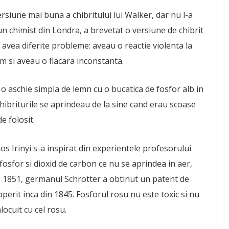
ersiune mai buna a chibritului lui Walker, dar nu l-a
un chimist din Londra, a brevetat o versiune de chibrit
e avea diferite probleme: aveau o reactie violenta la
m si aveau o flacara inconstanta.
, o aschie simpla de lemn cu o bucatica de fosfor alb in
 chibriturile se aprindeau de la sine cand erau scoase
e folosit.
s Irinyi s-a inspirat din experientele profesorului
 fosfor si dioxid de carbon ce nu se aprindea in aer,
In 1851, germanul Schrotter a obtinut un patent de
operit inca din 1845. Fosforul rosu nu este toxic si nu
locuit cu cel rosu.