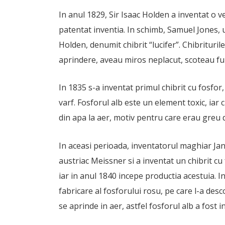
In anul 1829, Sir Isaac Holden a inventat o v
patentat inventia. In schimb, Samuel Jones, 
Holden, denumit chibrit “lucifer”. Chibrituril
aprindere, aveau miros neplacut, scoteau fu
In 1835 s-a inventat primul chibrit cu fosfor
varf. Fosforul alb este un element toxic, iar
din apa la aer, motiv pentru care erau greu d
In aceasi perioada, inventatorul maghiar Jano
austriac Meissner si a inventat un chibrit cu
iar in anul 1840 incepe productia acestuia. 
fabricare al fosforului rosu, pe care l-a desc
se aprinde in aer, astfel fosforul alb a fost in