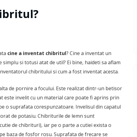
ibritul?
data
cine a inventat chibritul
? Cine a inventat un
e simplu si totusi atat de util? Ei bine, haideti sa aflam
nventatorul chibritului si cum a fost inventat acesta.
lta de pornire a focului. Este realizat dintr-un betisor
t este invelit cu un material care poate fi aprins prin
 pe o suprafata corespunzatoare. Invelisul din capatul
lorat de potasiu. Chibriturile de lemn sunt
tie de chibrituri), iar pe o parte a cutiei exista o
 pe baza de fosfor rosu. Suprafata de frecare se