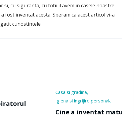
r si, cu siguranta, cu totii il avem in casele noastre.
m a fost inventat acesta. Speram ca acest articol vi-a
gatit cunostintele.
a si gradina
Casa si gradi
na si ingrijire personala
Cine a i
ne a inventat matura?
apa?