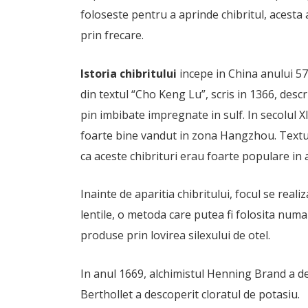
foloseste pentru a aprinde chibritul, acesta 
prin frecare.
Istoria chibritului
incepe in China anului 57
din textul “Cho Keng Lu”, scris in 1366, descr
pin imbibate impregnate in sulf. In secolul XI
foarte bine vandut in zona Hangzhou. Textul 
ca aceste chibrituri erau foarte populare in 
Inainte de aparitia chibritului, focul se real
lentile, o metoda care putea fi folosita numai 
produse prin lovirea silexului de otel.
In anul 1669, alchimistul Henning Brand a des
Berthollet a descoperit cloratul de potasiu.