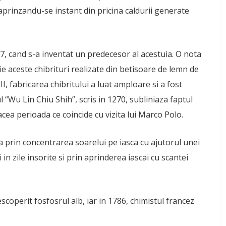
aprinzandu-se instant din pricina caldurii generate
7, cand s-a inventat un predecesor al acestuia. O nota
ie aceste chibrituri realizate din betisoare de lemn de
II, fabricarea chibritului a luat amploare si a fost
“Wu Lin Chiu Shih”, scris in 1270, subliniaza faptul
acea perioada ce coincide cu vizita lui Marco Polo.
iza prin concentrarea soarelui pe iasca cu ajutorul unei
in zile insorite si prin aprinderea iascai cu scantei
coperit fosfosrul alb, iar in 1786, chimistul francez