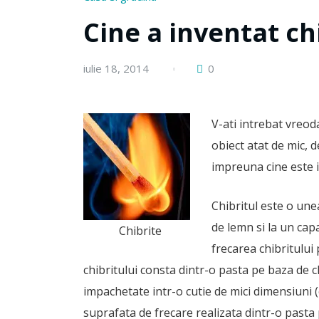
Cine a inventat ch
iulie 18, 2014
0
V-ati intrebat vreo
obiect atat de mic, d
impreuna cine este i
Chibritul este o unea
de lemn si la un capa
Chibrite
frecarea chibritului
chibritului consta dintr-o pasta pe baza de c
impachetate intr-o cutie de mici dimensiuni (cu
suprafata de frecare realizata dintr-o pasta