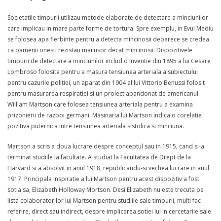
Societatile timpurii utilizau metode elaborate de detectare a minciunilor
care implicau in mare parte forme de tortura. Spre exemplu, in Evul Mediu
se folosea apa fierbinte pentru a detecta mincinosii deoarece se credea
ca oamenii onesti rezistau mai usor decat mincinosii. Dispozitivele
timpurii de detectare a minciunilor includ o inventie din 1895 a lui Cesare
Lombroso folosita pentru a masura tensiunea arteriala a subiectului
pentru cazurile politiei, un aparat din 1904 al lui Vittorio Benussi folosit
pentru masurarea respiratiei si un proiect abandonat de americanul
William Martson care folosea tensiunea arteriala pentru a examina
prizonierii de razboi germani. Masinaria lui Martson indica o corelatie
pozitiva puternica intre tensiunea arteriala sistolica si minciuna.
Martson a scris a doua lucrare despre conceptul sau in 1915, cand si-a
terminat studiile la facultate. A studiat la Facultatea de Drept de la
Harvard si a absolvit in anul 1918, republicandu-si vechea lucrare in anul
1917. Principala inspiratie a lui Martson pentru acest dispozitiv a fost
sotia sa, Elizabeth Holloway Mortson. Desi Elizabeth nu este trecuta pe
lista colaboratorilor lui Martson pentru studiile sale timpurii, multi fac
referire, direct sau indirect, despre implicarea sotiei lui in cercetarile sale