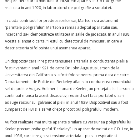
despre detectarea minciunilor. Elizabeth apare si intr-o fotografie
realizata in anii 1920, in laboratorul de poligrafie a sotului ei.
In ciuda contributiilor predecesorilor sai, Martson s-a autonumit
“parintele poligrafului”. Martson a ramas adeptul aparatului sau,
incercand sa-i demonstreze utilitatea in salile de judecata. In anul 1938,
Acesta a lansat o carte, “Testul cu detectorul de minciuni”, in care a
descris teoria si folosinta unui asemenea aparat.
Un dispozitiv care inregistra tensiunea arteriala si conductanta pielii a
fost inventat in anul 1921 de catre Dr. John Augustus Larson de la
Universitatea din California si a fost folosit pentru prima data de catre
Departamentul de Politie din Berkeley aflat sub conducerea renumitului
sef de politie August Vollmer. Leonarde Keeler, un protejat a lui Larson, a
continuat munca la acest dispozitiv, reusind sa-l faca portabil si sa-i
adauge raspunsul galvanic al pielii in anul 1939. Dispozitivul sau a fost
cumparat de FBI si a servit drept prototipul poligrafului modern.
Au fost realizate mai multe aparate similare cu versiunea poligrafului lui
Keeler precum psihograful “Berkeley”, un aparat dezvoltat de C.D. Lee, in
anul 1936, care inregistra tensiune arteriala – puls – respiratie si