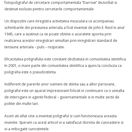
fotopoligraful de cercetare comportamentala “Darrow” dezvoltat si
destinat exclusiv pentru cercetarile comportamentale.
Un dispozitiv care inregistra activitatea musculara ce acompaniau
schimbarile din presiunea arteriala a fost inventat de John E. Reid in anul
1945, care a sustinut ca se poate obtine o acuratete sporita prin
realizarea acestor inregistrari simultan prin inregistrari standard de
tensiune arteriala – puls – respiratie.
Eficacitatea poligrafului este constant dezbatuta in comunitatea stiintifica.
In 2001, o mare parte din comunitatea stiintifica a ajuns la concluzia ca
poligrafia este o pseudostiinta.
Indiferent de parerile unor oameni de stiinta sau a altor persoane,
poligraful este un aparat impresionant folosit in continuare ca o unealta
de interogare in agentii federal – guvernamentale si in multe sectii de
politie din multe tari.
Acum ati aflat cine a inventat poligraful si cum functioneaza aceasta
inventie. Speram ca acest articol vi-a satisfacut dorinta de cunoastere si
vi-a imbogatit cunostintele.