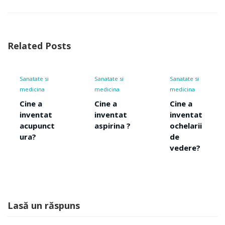
Related Posts
Sanatate si
Sanatate si
Sanatate si
medicina
medicina
medicina
Cine a
Cine a
Cine a
inventat
inventat
inventat
aspirina ?
ochelarii
anticonce
de
ptionalel
vedere?
e?
Lasă un răspuns