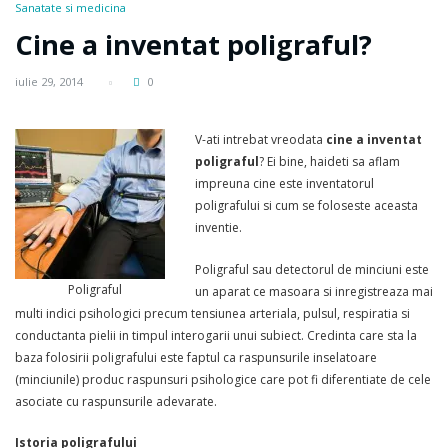
Sanatate si medicina
Cine a inventat poligraful?
iulie 29, 2014
0
V-ati intrebat vreodata
cine a inventat
poligraful
? Ei bine, haideti sa aflam
impreuna cine este inventatorul
poligrafului si cum se foloseste aceasta
inventie.
Poligraful sau detectorul de minciuni este
Poligraful
un aparat ce masoara si inregistreaza mai
multi indici psihologici precum tensiunea arteriala, pulsul, respiratia si
conductanta pielii in timpul interogarii unui subiect. Credinta care sta la
baza folosirii poligrafului este faptul ca raspunsurile inselatoare
(minciunile) produc raspunsuri psihologice care pot fi diferentiate de cele
asociate cu raspunsurile adevarate.
Istoria poligrafului