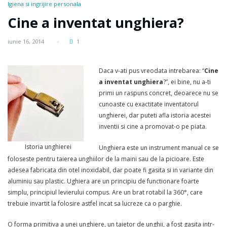
Igiena si ingrijire personala
Cine a inventat unghiera?
iunie 16, 2014
1
Daca v-ati pus vreodata intrebarea: “
Cine
a inventat unghiera
?”, ei bine, nu a-ti
primi un raspuns concret, deoarece nu se
cunoaste cu exactitate inventatorul
unghierei, dar puteti afla istoria acestei
inventii si cine a promovat-o pe piata.
Istoria unghierei
Unghiera este un instrument manual ce se
foloseste pentru taierea unghiilor de la maini sau de la picioare. Este
adesea fabricata din otel inoxidabil, dar poate fi gasita si in variante din
aluminiu sau plastic. Ughiera are un principiu de functionare foarte
simplu, principiul levierului compus. Are un brat rotabil la 360°, care
trebuie invartit la folosire astfel incat sa lucreze ca o parghie.
O forma primitiva a unei unghiere, un taietor de unghii, a fost gasita intr-