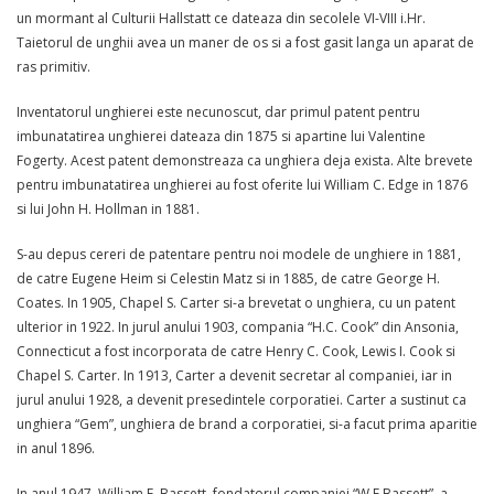
un mormant al Culturii Hallstatt ce dateaza din secolele VI-VIII i.Hr.
Taietorul de unghii avea un maner de os si a fost gasit langa un aparat de
ras primitiv.
Inventatorul unghierei este necunoscut, dar primul patent pentru
imbunatatirea unghierei dateaza din 1875 si apartine lui Valentine
Fogerty. Acest patent demonstreaza ca unghiera deja exista. Alte brevete
pentru imbunatatirea unghierei au fost oferite lui William C. Edge in 1876
si lui John H. Hollman in 1881.
S-au depus cereri de patentare pentru noi modele de unghiere in 1881,
de catre Eugene Heim si Celestin Matz si in 1885, de catre George H.
Coates. In 1905, Chapel S. Carter si-a brevetat o unghiera, cu un patent
ulterior in 1922. In jurul anului 1903, compania “H.C. Cook” din Ansonia,
Connecticut a fost incorporata de catre Henry C. Cook, Lewis I. Cook si
Chapel S. Carter. In 1913, Carter a devenit secretar al companiei, iar in
jurul anului 1928, a devenit presedintele corporatiei. Carter a sustinut ca
unghiera “Gem”, unghiera de brand a corporatiei, si-a facut prima aparitie
in anul 1896.
In anul 1947, William E. Bassett, fondatorul companiei “W.E.Bassett”, a