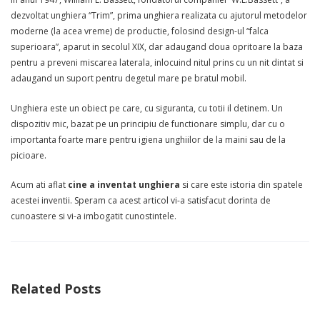
dezvoltat unghiera “Trim”, prima unghiera realizata cu ajutorul metodelor
moderne (la acea vreme) de productie, folosind design-ul “falca
superioara”, aparut in secolul XIX, dar adaugand doua opritoare la baza
pentru a preveni miscarea laterala, inlocuind nitul prins cu un nit dintat si
adaugand un suport pentru degetul mare pe bratul mobil.
Unghiera este un obiect pe care, cu siguranta, cu totii il detinem. Un
dispozitiv mic, bazat pe un principiu de functionare simplu, dar cu o
importanta foarte mare pentru igiena unghiilor de la maini sau de la
picioare.
Acum ati aflat
cine a inventat unghiera
si care este istoria din spatele
acestei inventii. Speram ca acest articol vi-a satisfacut dorinta de
cunoastere si vi-a imbogatit cunostintele.
Related Posts