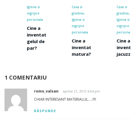
Igiena si
Casa si
Casa si
ingrijire
gradina
gradina
personala
Igiena si
Igiena si
ingrijire
ingrijire
Cine a
personala
personala
inventat
Cine a
Cine a
gelul de
inventat
inventat
par?
matura?
jacuzzi?
1 COMENTARIU
romo_valsan
aprilie 21, 2015 6:04 pm
CHIAR INTERESANT MATERIALUL…..!!!!
RĂSPUNDE