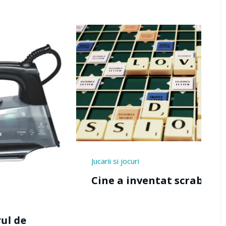
 jocuri
Mancare si produ
a inventat scrabble?
Cine a inve
mestecat?