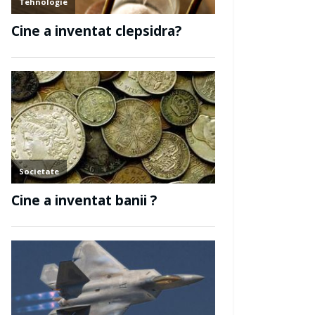
se
Electronica
ntat guma de
Cine a inventat
condensatorul?