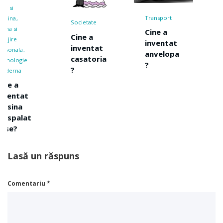
Tehnologie
Cine a
Transport
Societate
inventat
Cine a
Cine a
curentul
inventat
inventat
electric?
anvelopa
casatoria
?
?
Lasă un răspuns
Comentariu
*