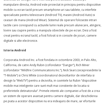
manipulare directa, Android este proiectat in principiu pentru dispozitive
mobile cu ecran tactil precum smartphone-uri sau tablete, cu interfete
specializate pentru televizoare (Android TV), masini (Android Auto) si
ceasuri de mana (Android Wear). Sistemul de operare foloseste intrari
tactile care corespund cu actiunile lumii reale precum alunecare, atingere,
lovire sau ciupire pentru a manipula obiectele de pe ecran. Desi a fost
creat pentru ecranul tactil, a fost folosit si in console de jocuri, camere
digitale si alte electronice.
Istoria Android
Corporatia Android Inc. a fost fondata in octombrie 2003, in Palo Alto,
California, de catre Andy Rubin (cofondator “Danger”), Rich Miner
(cofondator “Wildfire Communications Inc.”), Nick Sears (vicepresedinte la
“T-Mobile”) si Chris White (coordonatorul dezvoltarilor de interfata si
design la “WebTV”) pentru a dezvolta, in cuvintele lui Rubin “dispozitive
mobile mai inteligente care sunt mult mai constiente de locatia si
preferintele detinatorului”. Primele intentii ale companiei a fost de a crea
un sistem de operare avansat pentru camere digitale, dar deschiderea
pe piata a acestor dispozitive nu era indeajuns de mare, iar eforturile