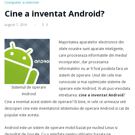
Computer si internet
Cine a inventat Android?
august 7, 2014
0
Majoritatea aparatelor electronice din
zilele noastre sunt aparate inteligente,
care proceseaza informatiile din mediul
inconjurator, dar procesarea
informatiilor nu ar fi fost posibila fara un
sistem de operare. Unul din cele mai
cunoscute si mai optimizate sisteme de
Sistemul de operare
operare este Android. Vi-ati pus vreodata
Android
intrebarea:
cine a inventat Android
?
Cine a inventat acest sistem de operare? Ei bine, in cele ce urmeaza veti
descoperi cine este inventatorul sitstemului de operare Android si cat de
popular este acesta.
Android este un sistem de operare mobil bazat pe nucleul Linux si
dezvoltat de Google. Cu o interfata pentru utilizator bazata pe