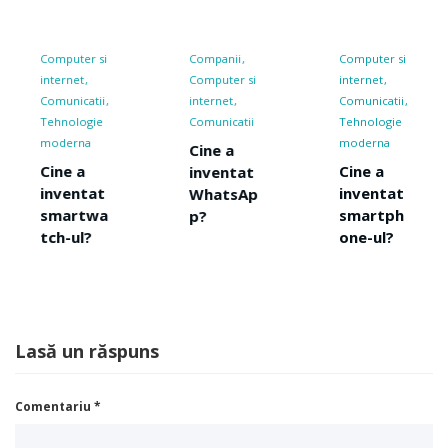
i
Companii
Computer si
Companii
Computer si
internet
Computer s
i
internet
Comunicatii
internet
Comunicatii
Tehnologie
Cine a
moderna
Cine a
inventa
Cine a
inventat
PayPal?
t
inventat
WhatsAp
a
smartph
p?
one-ul?
Lasă un răspuns
Comentariu
*