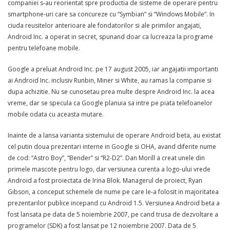
companiei s-au reorientat spre productia de sisteme de operare pentru
smartphone-uri care sa concureze cu “Symbian” si “Windows Mobile”. In
ciuda reusitelor anterioare ale fondatorilor si ale primilor angajati,
Android Inc. a operat in secret, spunand doar ca lucreaza la programe
pentru telefoane mobile.
Google a preluat Android Inc. pe 17 august 2005, iar angajatii importanti
ai Android Inc. inclusiv Runbin, Miner si White, au ramas la companie si
dupa achizitie. Nu se cunosetau prea multe despre Android Inc. la acea
vreme, dar se specula ca Google planuia sa intre pe piata telefoanelor
mobile odata cu aceasta mutare.
Inainte de a lansa varianta sistemului de operare Android beta, au existat
cel putin doua prezentari interne in Google si OHA, avand diferite nume
de cod: “Astro Boy”, “Bender” si “R2-D2”. Dan Morill a creat unele din
primele mascote pentru logo, dar versiunea curenta a logo-ului vrede
Android a fost proiectata de Irina Blok. Managerul de proiect, Ryan
Gibson, a conceput schemele de nume pe care le-a folosit in majoritatea
prezentarilor publice incepand cu Android 1.5. Versiunea Android beta a
fost lansata pe data de 5 noiembrie 2007, pe cand trusa de dezvoltare a
programelor (SDK) a fost lansat pe 12 noiembrie 2007. Data de 5