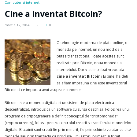
Computer si internet
Cine a inventat Bitcoin?
martie 12, 2014
0
O tehnologie moderna de plata online, o
moneda pe internet, un nou mod de a
putea tranzactiona. Toate acestea sunt
realizate prin Bitcoin, noua moneda a
internetului. Dar v-ati intrebat vreodata
cine a inventat Bitcoin
? Ei bine, haideti
sa aflam impreuna cine este inventatorul
Bitcoin si ce impact a avut asupra economiei.
Bitcoin este o moneda digitala si un sistem de plata electronica
descentralizat, introdus ca un software cu sursa deschisa. Folosirea unui
program de cripotgrafiere a definit conceptul de “criptomoneda”
(cryptocurrency), folosit pentru controlul crearii si transferului monedelor
digitale. Bitcoinii sunt creati fie prin minerit, fie prin schimb valutar cu alte
monede sau prin tranzactii cu produse. Utilizatorii primesc si trimit