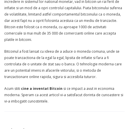
incredere in sistemul lor national monetar, vad in bitcoin un rai ferit de
inflatie si un mod de a opri controlul capitalului. Piata bitcoinului suferea
de volatilitate, limitand astfel comportamentul bitcoinului ca o moneda,
dar acest fapt nu a oprit folosinta acestuia ca un mediu de tranzactie.
Bitcoin este folosit ca o moneda, cu aproape 1000 de activitati
comerciale si mai mult de 35 000 de comercianti online care accepta
platile in bitcoini.
Bitcoinul a fost lansat cu ideea de a aduce o moneda comuna, unde se
poate tranzactiona de la egal la egal, lipsita de inflatie si fara a fi
controlata de o unitate de stat sau o banca. O tehnologie moderna care
are un potential imens in afacerile viitorului, si o metoda de
tranzactionare online rapida, sigura si accesibila tuturor.
Acum stiti
cine a inventat Bitcoin
si ce impact a avut in economia
moderna. Speram ca acest articol vi-a satisfacut dorinta de cunoastere si
vi-a imbogatit cunostintele.