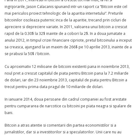
ingrijorarile, Jason Calacanis spunand intr-un raport ca “Bitcoin este cel
mai periculos proiect tehnologic de la aparitia internetului”. Preturile
bitcoinilor oscileaza puternic inca de la aparitie, trecand prin cicluri de
apreciere si depreciere variate. In 2011, valoarea unui bitcoin a crescut
rapid de la 0.30$ la 32$ inainte de a cobori la 2$. In a doua jumatate a
anului 2012, in timpul crizei financiare cipriote, pretul bitcoinului a inceput
sa creasca, ajungand la un maxim de 266$ pe 10 aprilie 2013, inainte de a
se prabusi la 50$ / bitcoin.
Cu aproximativ 12 milioane de bitcoini existenti pana in noiembrie 2013,
noul pret a crescut capitalul de piata pentru Bitcoin pana la 7.2 miliarde
de dolari, iar din 23 noiembrie 2013, capitalul de piata pentru Bitcoin a
trecut pentru prima data pragul de 10 miliarde de dolari.
In ianuarie 2014, doua persoane din cadrul companiei au fost arestate
pentru cumpararea de narcotice cu bitcoini pe piata neagra si spalare de
bani.
Bitcoin a atras atentie si comentarii din partea economistilor si a
jurnalistilor, dar si a investitorilor si a speculatorilor. Unii care nu au