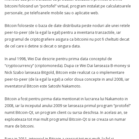
bitcoini folosind un “portofel” virtual, program instalat pe calculatoarele
personale, pe telefoanele mobile sau o aplicatie web.
Bitcoin foloseste o baza de date distribuita peste noduri ale unei retele
peer-to-peer (de la egal la egal) pentru a inventaria tranzactiile, iar
programul de criptografiere asigura ca bitcoinii nu pot fi cheltuiti decat
de cel care ii detine si decat o singura data.
In anul 1998, Wei Dai descrie pentru prima data conceptul de
“cryptocurrency” (criptomoneda). Dupa ce Wei Dai lanseaza B-money si
Nick Szabo lanseaza Bitgold, Bitcoin este realizat ca o implementare
peer-to-peer (de la egal la egal) a celor doua concepte in anul 2008, iar
inventatorul Bitcoin este Satoshi Nakamoto.
Bitcoin a fost pentru pirma data mentionat in lucrarea lui Nakamoto in
2008, iar la inceputul anului 2009 se lanseaza primul program “protofel”
numit Bitcoin-Qt, un program client cu sursa deschisa. In acelasi an, se
exploateaza tot mai mult programul Bitcoin-Qt si se creaza un numar
mare de bitcoini.
Pana in 2011, interesul in Bitcoin a crescut tot mai mult, la fel si