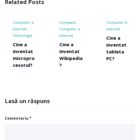
Related Posts
si
Companii
Computer si
Computer 
Computer si
internet
internet
e
internet
Cine a
Cine a
Cine a
inventat
inventa
t
inventat
tableta
WWW-u
ro
Wikipedia
PC?
?
?
Lasă un răspuns
Comentariu
*