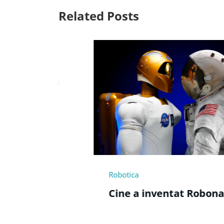
Related Posts
ica
Computer si int
 a inventat Robonaut?
Cine a inv