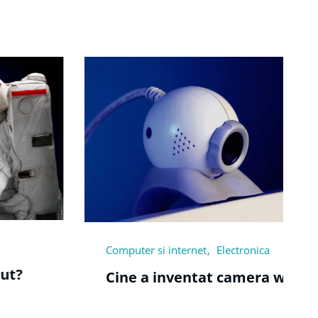
ernet
Electronica
Transport
entat camera web?
Cine a inventat p