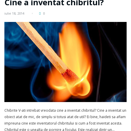
Cine a inventat chibritul?
iulie 18, 2014
0
Chibrite V-ati intrebat vreodata cine a inventat chibritul? Cine a inventat un
obiect atat de mic, de simplu si totusi atat de util? Ei bine, haideti sa aflam
impreuna cine este inventatorul chibritului si cum a fost inventat acesta.
Chibritul este o unealta de pornire a focului. Este realizat dintr-un…