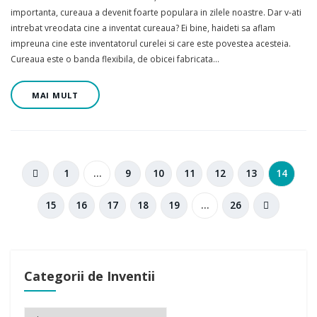
importanta, cureaua a devenit foarte populara in zilele noastre. Dar v-ati
intrebat vreodata cine a inventat cureaua? Ei bine, haideti sa aflam
impreuna cine este inventatorul curelei si care este povestea acesteia.
Cureaua este o banda flexibila, de obicei fabricata…
MAI MULT
1
…
9
10
11
12
13
14
15
16
17
18
19
…
26
Categorii de Inventii